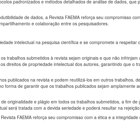
protocolos padronizados e métodos detalhados de análise de dados, que
odutibilidade de dados, a Revista FAEMA reforça seu compromisso com a
mpartilhamento e colaboração entre os pesquisadores.
ade intelectual na pesquisa científica e se compromete a respeitar os
os trabalhos submetidos à revista sejam originais e que não infrinjam q
direitos de propriedade intelectual dos autores, garantindo que o tra
hos publicados na revista e podem reutilizá-los em outros trabalhos, d
 forma de garantir que os trabalhos publicados sejam amplamente aces
es de originalidade e plágio em todos os trabalhos submetidos, a fim de 
tual será tratada com a devida seriedade e poderá resultar na rejeição
, a Revista FAEMA reforça seu compromisso com a ética e a integridad