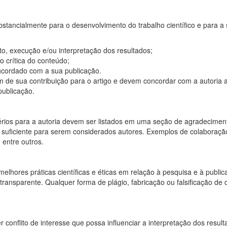
substancialmente para o desenvolvimento do trabalho científico e para
o, execução e/ou interpretação dos resultados;
o crítica do conteúdo;
oncordado com a sua publicação.
m de sua contribuição para o artigo e devem concordar com a autoria
publicação.
érios para a autoria devem ser listados em uma seção de agradecime
 o suficiente para serem considerados autores. Exemplos de colaboração
, entre outros.
elhores práticas científicas e éticas em relação à pesquisa e à publ
ansparente. Qualquer forma de plágio, fabricação ou falsificação de d
conflito de interesse que possa influenciar a interpretação dos resul