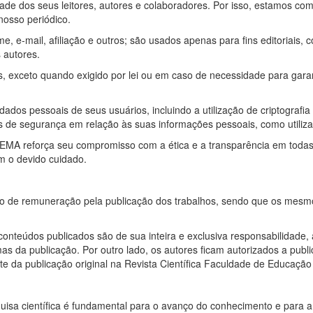
ade dos seus leitores, autores e colaboradores. Por isso, estamos co
osso periódico.
, e-mail, afiliação e outros; são usados apenas para fins editoriais,
 autores.
s, exceto quando exigido por lei ou em caso de necessidade para garan
os pessoais de seus usuários, incluindo a utilização de criptografi
de segurança em relação às suas informações pessoais, como utilizar 
FAEMA reforça seu compromisso com a ética e a transparência em todas
m o devido cuidado.
o de remuneração pela publicação dos trabalhos, sendo que os mesmo
onteúdos publicados são de sua inteira e exclusiva responsabilidade, 
s da publicação. Por outro lado, os autores ficam autorizados a publi
nte da publicação original na Revista Científica Faculdade de Educaçã
quisa científica é fundamental para o avanço do conhecimento e para 