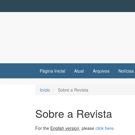
Navegação
Principal
Conteúdo
principal
Barra
Lateral
Página Inicial
Atual
Arquivos
Notícias
Início
Sobre a Revista
Sobre a Revista
For the
English version
, please
click here
.