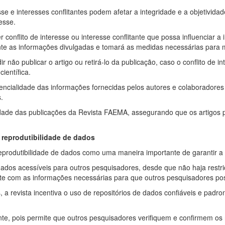
e e interesses conflitantes podem afetar a integridade e a objetivida
esse.
onflito de interesse ou interesse conflitante que possa influenciar a 
ente as informações divulgadas e tomará as medidas necessárias para m
 não publicar o artigo ou retirá-lo da publicação, caso o conflito de i
ientífica.
cialidade das informações fornecidas pelos autores e colaboradores s
.
ibilidade das publicações da Revista FAEMA, assegurando que os artigo
a reprodutibilidade de dados
produtibilidade de dados como uma maneira importante de garantir a tr
ados acessíveis para outros pesquisadores, desde que não haja restriç
nte com as informações necessárias para que outros pesquisadores pos
a revista incentiva o uso de repositórios de dados confiáveis e padron
nte, pois permite que outros pesquisadores verifiquem e confirmem os 