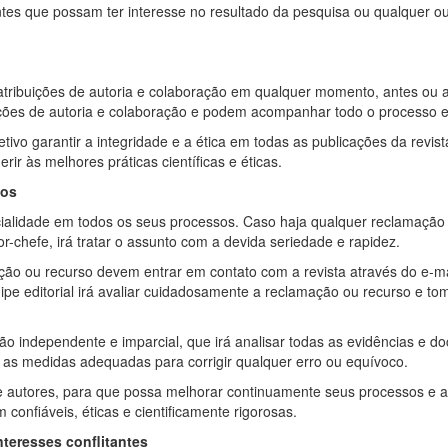
ntes que possam ter interesse no resultado da pesquisa ou qualquer out
 atribuições de autoria e colaboração em qualquer momento, antes ou 
ções de autoria e colaboração e podem acompanhar todo o processo edi
etivo garantir a integridade e a ética em todas as publicações da revi
erir às melhores práticas científicas e éticas.
sos
ialidade em todos os seus processos. Caso haja qualquer reclamação 
r-chefe, irá tratar o assunto com a devida seriedade e rapidez.
ão ou recurso devem entrar em contato com a revista através do e-ma
ipe editorial irá avaliar cuidadosamente a reclamação ou recurso e t
ão independente e imparcial, que irá analisar todas as evidências e d
r as medidas adequadas para corrigir qualquer erro ou equívoco.
e autores, para que possa melhorar continuamente seus processos e a 
 confiáveis, éticas e cientificamente rigorosas.
interesses conflitantes