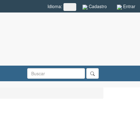
Cadastro
Entrar
Idioma:
##plugins.themes.rcf.language.toggle##