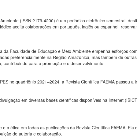
mbiente (ISSN 2179-4200) é um periódico eletrônico semestral, destinad
iódico aceita colaborações em português, inglês ou espanhol, reservan
ífica da Faculdade de Educação e Meio Ambiente empenha esforços com o 
izadas preferencialmente na Região Amazônica, mas também de outras r
, contribuindo para a promoção e o desenvolvimento.
APES no quadriênio 2021–2024, a Revista Científica FAEMA passou a in
divulgação em diversas bases científicas disponíveis na Internet (IB
ade e a ética em todas as publicações da Revista Científica FAEMA. Ela
buição de autoria e colaboração.