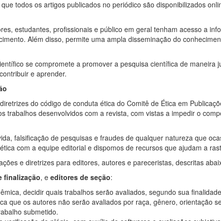
a que todos os artigos publicados no periódico são disponibilizados onl
ores, estudantes, profissionais e público em geral tenham acesso a in
cimento. Além disso, permite uma ampla disseminação do conhecimento
o científico se compromete a promover a pesquisa científica de maneira 
ontribuir e aprender.
ão
iretrizes do código de conduta ética do Comitê de Ética em Publicaçõ
os trabalhos desenvolvidos com a revista, com vistas a impedir o comp
da, falsificação de pesquisas e fraudes de qualquer natureza que ocasi
e ética com a equipe editorial e dispomos de recursos que ajudam a rast
ões e diretrizes para editores, autores e pareceristas, descritas abai
e finalização
, e
editores de seção
:
mica, decidir quais trabalhos serão avaliados, segundo sua finalidade
ica que os autores não serão avaliados por raça, gênero, orientação s
rabalho submetido.