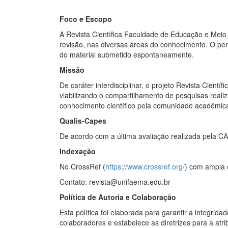
Foco e Escopo
A Revista Científica Faculdade de Educação e Meio A
revisão, nas diversas áreas do conhecimento. O per
do material submetido espontaneamente.
Missão
De caráter interdisciplinar, o projeto Revista Cient
viabilizando o compartilhamento de pesquisas real
conhecimento científico pela comunidade acadêmica
Qualis-Capes
De acordo com a última avaliação realizada pela C
Indexação
No CrossRef (
https://www.crossref.org/
) com ampla 
Contato:
revista@unifaema.edu.br
Política de Autoria e Colaboração
Esta política foi elaborada para garantir a integrid
colaboradores e estabelece as diretrizes para a atri