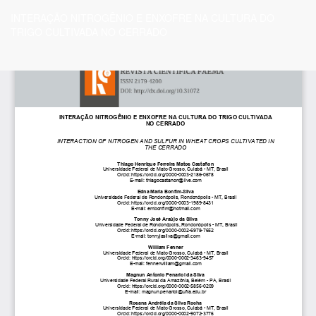
Voltar
INTERAÇÃO NITROGÊNIO E ENXOFRE NA CULTURA DO
aos
TRIGO CULTIVADA NO CERRADO
Detalhes
do
Artigo
Ba
Ba
P