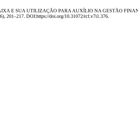
LUXO DE CAIXA E SUA UTILIZAÇÃO PARA AUXÍLIO NA GESTÃO
016), 201–217. DOI:https://doi.org/10.31072/rcf.v7i1.376.