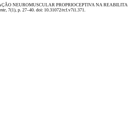
016) “FACILITAÇÂO NEUROMUSCULAR PROPRIOCEPTIVA NA REAB
nte
, 7(1), p. 27–40. doi: 10.31072/rcf.v7i1.371.