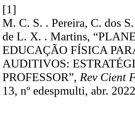
[1]
M. C. S. . Pereira, C. dos S.
de L. X. . Martins, “P
EDUCAÇÃO FÍSICA PA
AUDITIVOS: ESTRATÉG
PROFESSOR”,
Rev Cient 
13, nº edespmulti, abr. 2022