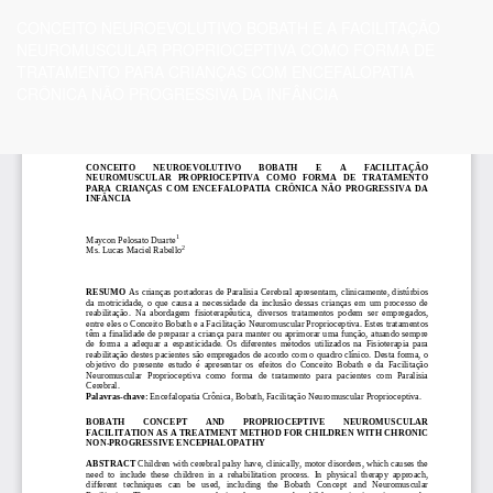
Voltar
CONCEITO NEUROEVOLUTIVO BOBATH E A FACILITAÇÃO
aos
NEUROMUSCULAR PROPRIOCEPTIVA COMO FORMA DE
Detalhes
TRATAMENTO PARA CRIANÇAS COM ENCEFALOPATIA
do
CRÔNICA NÃO PROGRESSIVA DA INFÂNCIA
Artigo
Ba
Ba
P