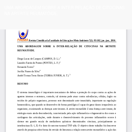
Voltar
UMA ABORDAGEM SOBRE A INTER-RELAÇÃO DE CITOCINAS
aos
NA ARTRITE REUMATÓIDE.
Detalhes
do
Artigo
Ba
Ba
P