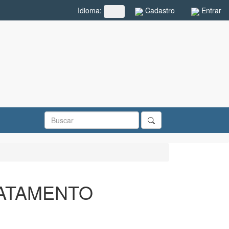
Cadastro
Entrar
Idioma:
##plugins.themes.rcf.language.toggle##
RATAMENTO