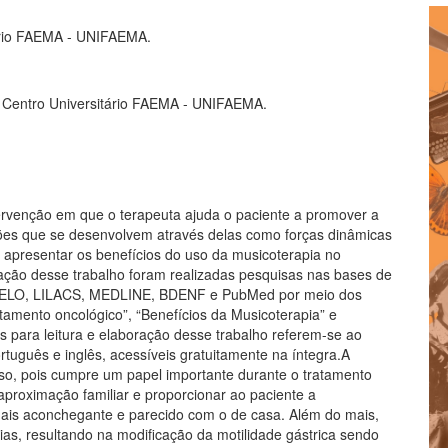
B
rio FAEMA - UNIFAEMA.
l
d
do Centro Universitário FAEMA - UNIFAEMA.
a
ervenção em que o terapeuta ajuda o paciente a promover a
ações que se desenvolvem através delas como forças dinâmicas
é apresentar os benefícios do uso da musicoterapia no
ação desse trabalho foram realizadas pesquisas nas bases de
SciELO, LILACS, MEDLINE, BDENF e PubMed por meio dos
atamento oncológico”, “Benefícios da Musicoterapia” e
as para leitura e elaboração desse trabalho referem-se ao
tuguês e inglês, acessíveis gratuitamente na íntegra.A
so, pois cumpre um papel importante durante o tratamento
proximação familiar e proporcionar ao paciente a
mais aconchegante e parecido com o de casa. Além do mais,
cias, resultando na modificação da motilidade gástrica sendo