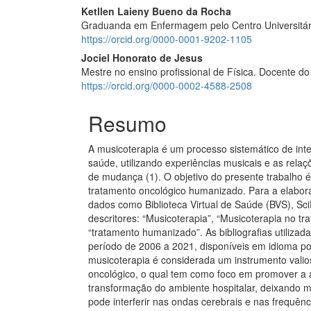
Conteúdo
Ketllen Laieny Bueno da Rocha
Graduanda em Enfermagem pelo Centro Universitá
do
https://orcid.org/0000-0001-9202-1105
artigo
Jociel Honorato de Jesus
Mestre no ensino profissional de Física. Docente 
principal
https://orcid.org/0000-0002-4588-2508
Resumo
A musicoterapia é um processo sistemático de int
saúde, utilizando experiências musicais e as rel
de mudança (1). O objetivo do presente trabalho 
tratamento oncológico humanizado. Para a elabor
dados como Biblioteca Virtual de Saúde (BVS), 
descritores: “Musicoterapia”, “Musicoterapia no tr
“tratamento humanizado”. As bibliografias utilizad
período de 2006 a 2021, disponíveis em idioma por
musicoterapia é considerada um instrumento valio
oncológico, o qual tem como foco em promover a a
transformação do ambiente hospitalar, deixando 
pode interferir nas ondas cerebrais e nas frequên