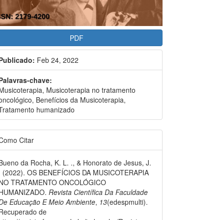
PDF
Publicado:
Feb 24, 2022
Palavras-chave:
Musicoterapia, Musicoterapia no tratamento
oncológico, Benefícios da Musicoterapia,
Tratamento humanizado
Como Citar
Bueno da Rocha, K. L. ., & Honorato de Jesus, J.
. (2022). OS BENEFÍCIOS DA MUSICOTERAPIA
NO TRATAMENTO ONCOLÓGICO
HUMANIZADO.
Revista Científica Da Faculdade
De Educação E Meio Ambiente
,
13
(edespmulti).
Recuperado de