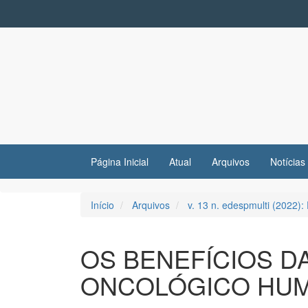
Navegação
Principal
Conteúdo
principal
Barra
Lateral
Página Inicial
Atual
Arquivos
Notícias
Início
Arquivos
v. 13 n. edespmulti (2022): 
OS BENEFÍCIOS D
ONCOLÓGICO HU