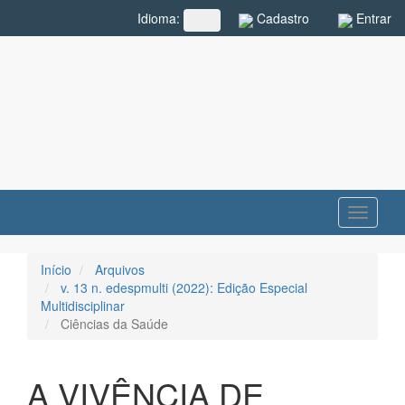
Navegação
Cadastro
Entrar
Idioma:
##plugins.themes.rcf.language.toggle##
Principal
Conteúdo
principal
Barra
Lateral
Toggle
navigati
Início
Arquivos
v. 13 n. edespmulti (2022): Edição Especial
Multidisciplinar
Ciências da Saúde
A VIVÊNCIA DE