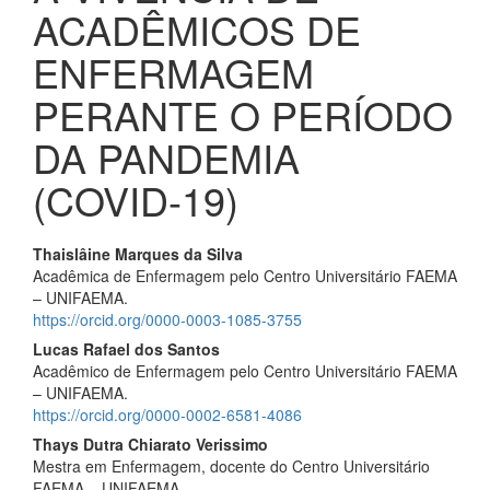
ACADÊMICOS DE
ENFERMAGEM
PERANTE O PERÍODO
DA PANDEMIA
(COVID-19)
Conteúdo
Thaislâine Marques da Silva
Acadêmica de Enfermagem pelo Centro Universitário FAEMA
do
– UNIFAEMA.
artigo
https://orcid.org/0000-0003-1085-3755
Lucas Rafael dos Santos
principal
Acadêmico de Enfermagem pelo Centro Universitário FAEMA
– UNIFAEMA.
https://orcid.org/0000-0002-6581-4086
Thays Dutra Chiarato Verissimo
Mestra em Enfermagem, docente do Centro Universitário
FAEMA – UNIFAEMA.