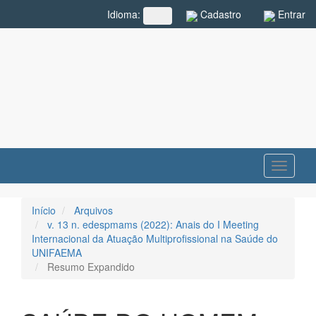
Navegação
Cadastro
Entrar
Idioma:
##plugins.themes.rcf.language.toggle##
Principal
Conteúdo
principal
Barra
Lateral
Toggle
navigati
Início
Arquivos
v. 13 n. edespmams (2022): Anais do I Meeting
Internacional da Atuação Multiprofissional na Saúde do
UNIFAEMA
Resumo Expandido