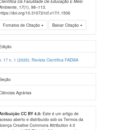
Científica Da Faculdade De Educação E Meio
Ambiente
,
17
(1), 98–113.
https://doi.org/10.31072/rcf.v17i1.1506
Fomatos de Citação
Baixar Citação
Edição
v. 17 n. 1 (2026): Revista Científica FAEMA
Seção
Ciências Agrárias
Atribuição CC BY 4.0:
Este é um artigo de
acesso aberto e distribuído sob os Termos da
licença Creative Commons Attribution 4.0