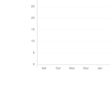
Detalhes
do
artigo