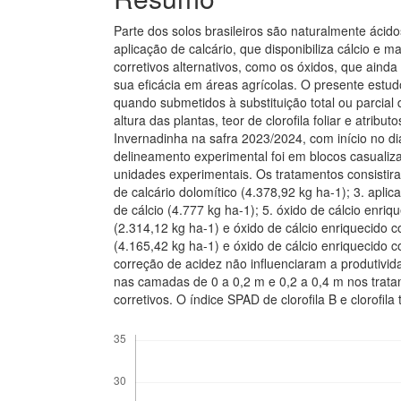
Parte dos solos brasileiros são naturalmente ácidos
aplicação de calcário, que disponibiliza cálcio e
corretivos alternativos, como os óxidos, que ai
sua eficácia em áreas agrícolas. O presente estu
quando submetidos à substituição total ou parcial 
altura das plantas, teor de clorofila foliar e atrib
Invernadinha na safra 2023/2024, com início no d
delineamento experimental foi em blocos casualiza
unidades experimentais. Os tratamentos consistira
de calcário dolomítico (4.378,92 kg ha-1); 3. apli
de cálcio (4.777 kg ha-1); 5. óxido de cálcio enriq
(2.314,12 kg ha-1) e óxido de cálcio enriquecido c
(4.165,42 kg ha-1) e óxido de cálcio enriquecido 
correção de acidez não influenciaram a produtivi
nas camadas de 0 a 0,2 m e 0,2 a 0,4 m nos trata
corretivos. O índice SPAD de clorofila B e clorofila
Downloads