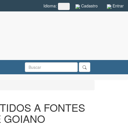
Cadastro
Entrar
Idioma:
##plugins.themes.rcf.language.toggle##
TIDOS A FONTES
E GOIANO