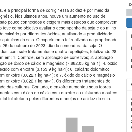
, e a principal forma de corrigir essa acidez é por meio da
 magnésio. Nos últimos anos, houve um aumento no uso de
nda são pouco conhecidos e exigem mais estudos que comprovem
do teve como objetivo avaliar o desempenho da soja e do milho
do calcário por diferentes óxidos, analisando a produtividade,
utos químicos do solo. O experimento foi realizado na propriedade
ia 25 de outubro de 2023, dia da semeadura da soja. O
dos, com sete tratamentos e quatro repetições, totalizando 28
m em: 1. Controle, sem aplicação de corretivos; 2. aplicação
cação de óxido de cálcio e magnésio (7.882,05 kg ha-1); 4. óxido
uecido com enxofre (3.153,9 kg ha-1); 6. calcário dolomítico
om enxofre (3.622,1 kg ha-1); e 7. óxido de cálcio e magnésio
com enxofre (3.622,1 kg ha-1). Os diferentes tratamentos de
dade das culturas. Contudo, o enxofre aumentou seus teores
mentos com óxido de cálcio com enxofre ou misturado a outros
 total foi afetado pelos diferentes manejos de acidez do solo.