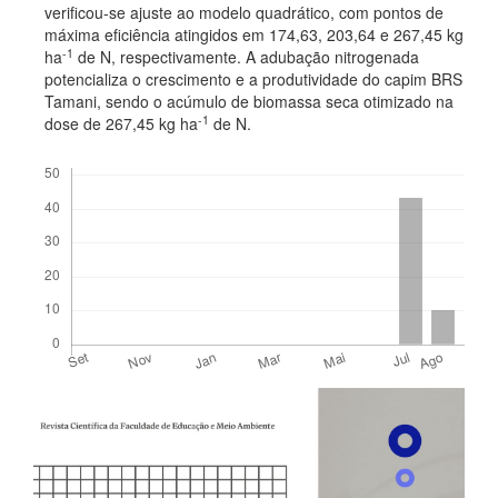
verificou-se ajuste ao modelo quadrático, com pontos de
máxima eficiência atingidos em 174,63, 203,64 e 267,45 kg
-1
ha
de N, respectivamente. A adubação nitrogenada
potencializa o crescimento e a produtividade do capim BRS
Tamani, sendo o acúmulo de biomassa seca otimizado na
-1
dose de 267,45 kg ha
de N.
Downloads
Detalhes
Barra
do
lateral
artigo
de