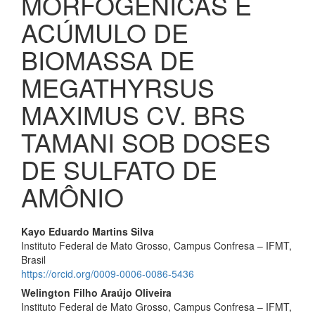
MORFOGÊNICAS E
ACÚMULO DE
BIOMASSA DE
MEGATHYRSUS
MAXIMUS CV. BRS
TAMANI SOB DOSES
DE SULFATO DE
AMÔNIO
Conteúdo
Kayo Eduardo Martins Silva
Instituto Federal de Mato Grosso, Campus Confresa – IFMT,
do
Brasil
artigo
https://orcid.org/0009-0006-0086-5436
Welington Filho Araújo Oliveira
principal
Instituto Federal de Mato Grosso, Campus Confresa – IFMT,