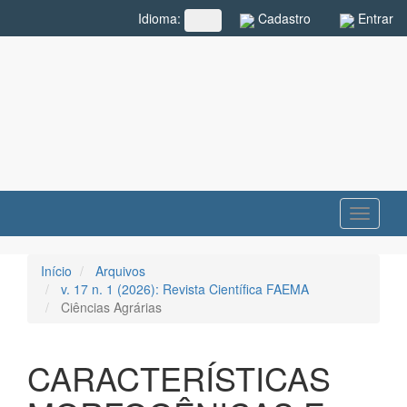
Navegação
Cadastro
Entrar
Idioma:
##plugins.themes.rcf.language.toggle##
Principal
Conteúdo
principal
Barra
Lateral
Toggle
navigati
Início
Arquivos
v. 17 n. 1 (2026): Revista Científica FAEMA
Ciências Agrárias
CARACTERÍSTICAS