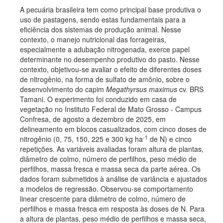
A pecuária brasileira tem como principal base produtiva o
uso de pastagens, sendo estas fundamentais para a
eficiência dos sistemas de produção animal. Nesse
contexto, o manejo nutricional das forrageiras,
especialmente a adubação nitrogenada, exerce papel
determinante no desempenho produtivo do pasto. Nesse
contexto, objetivou-se avaliar o efeito de diferentes doses
de nitrogênio, na forma de sulfato de amônio, sobre o
desenvolvimento do capim
Megathyrsus maximus
cv. BRS
Tamani. O experimento foi conduzido em casa de
vegetação no Instituto Federal de Mato Grosso - Campus
Confresa, de agosto a dezembro de 2025, em
delineamento em blocos casualizados, com cinco doses de
-1
nitrogênio (0, 75, 150, 225 e 300 kg ha
de N) e cinco
repetições. As variáveis avaliadas foram altura de plantas,
diâmetro de colmo, número de perfilhos, peso médio de
perfilhos, massa fresca e massa seca da parte aérea. Os
dados foram submetidos à análise de variância e ajustados
a modelos de regressão. Observou-se comportamento
linear crescente para diâmetro de colmo, número de
perfilhos e massa fresca em resposta às doses de N. Para
a altura de plantas, peso médio de perfilhos e massa seca,