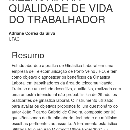
QUALIDADE DE VIDA
DO TRABALHADOR
Conteúdo
Adriane Corrêa da Silva
UFAC
do
artigo
Resumo
principal
Estudo abordou a pratica de Ginástica Laboral em uma
empresa de Telecomunicação de Porto Velho / RO, e tem
como objetivo diagnosticar os benefícios da Ginástica
Laboral em trabalhadores da área de telecomunicação.
Trata-se de um estudo descritivo, qualitativo, realizado com
uma amostra intencional não-probabilística de 29 adultos
praticantes de ginástica laboral. O instrumento utilizado
para avaliar os objetivos propostos foi um questionário do
autor João Ricardo Gabriel de Oliveira, composto por 03
questões sendo de âmbito aberto, fechado e de múltiplas
escolhas pertinentes ao assunto. A ferramenta estatística
utilizada foi o recurso Microsoft Office Excel 2007. O