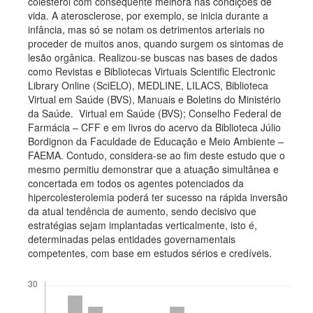
colesterol com consequente melhora nas condições de
vida. A aterosclerose, por exemplo, se inicia durante a
infância, mas só se notam os detrimentos arteriais no
proceder de muitos anos, quando surgem os sintomas de
lesão orgânica. Realizou-se buscas nas bases de dados
como Revistas e Bibliotecas Virtuais Scientific Electronic
Library Online (SciELO), MEDLINE, LILACS, Biblioteca
Virtual em Saúde (BVS), Manuais e Boletins do Ministério
da Saúde. Virtual em Saúde (BVS); Conselho Federal de
Farmácia – CFF e em livros do acervo da Biblioteca Júlio
Bordignon da Faculdade de Educação e Meio Ambiente –
FAEMA. Contudo, considera-se ao fim deste estudo que o
mesmo permitiu demonstrar que a atuação simultânea e
concertada em todos os agentes potenciados da
hipercolesterolemia poderá ter sucesso na rápida inversão
da atual tendência de aumento, sendo decisivo que
estratégias sejam implantadas verticalmente, isto é,
determinadas pelas entidades governamentais
competentes, com base em estudos sérios e credíveis.
Downloads