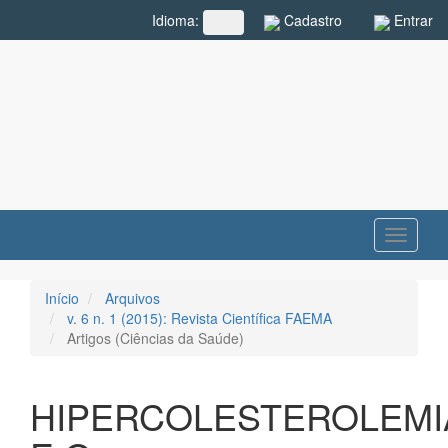
Navegação
Cadastro
Entrar
Idioma:
##plugins.themes.rcf.language.toggle##
Principal
Conteúdo
principal
Barra
Lateral
Toggle
navigati
Início
Arquivos
v. 6 n. 1 (2015): Revista Científica FAEMA
Artigos (Ciências da Saúde)
HIPERCOLESTEROLEMI