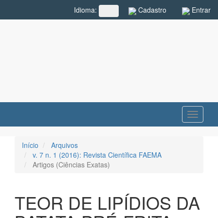
Navegação
Cadastro
Entrar
Idioma:
##plugins.themes.rcf.language.toggle##
Principal
Conteúdo
principal
Barra
Lateral
Toggle
navigati
Início
Arquivos
v. 7 n. 1 (2016): Revista Científica FAEMA
Artigos (Ciências Exatas)
TEOR DE LIPÍDIOS DA