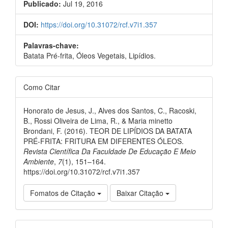
Publicado:
Jul 19, 2016
DOI:
https://doi.org/10.31072/rcf.v7i1.357
Palavras-chave:
Batata Pré-frita, Óleos Vegetais, Lipídios.
Como Citar
Honorato de Jesus, J., Alves dos Santos, C., Racoski,
B., Rossi Oliveira de Lima, R., & Maria minetto
Brondani, F. (2016). TEOR DE LIPÍDIOS DA BATATA
PRÉ-FRITA: FRITURA EM DIFERENTES ÓLEOS.
Revista Científica Da Faculdade De Educação E Meio
Ambiente
,
7
(1), 151–164.
https://doi.org/10.31072/rcf.v7i1.357
Fomatos de Citação
Baixar Citação