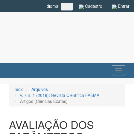
Navegação
Cadastro
Entrar
Idioma:
##plugins.themes.rcf.language.toggle##
Principal
Conteúdo
principal
Barra
Lateral
Toggle
navigati
Início
Arquivos
v. 7 n. 1 (2016): Revista Científica FAEMA
Artigos (Ciências Exatas)
AVALIAÇÃO DOS