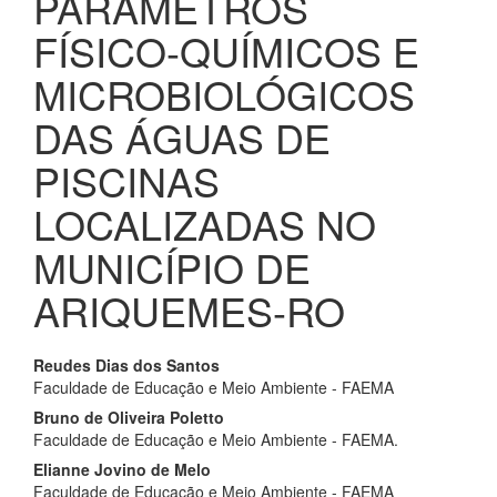
PARÂMETROS
FÍSICO-QUÍMICOS E
MICROBIOLÓGICOS
DAS ÁGUAS DE
PISCINAS
LOCALIZADAS NO
MUNICÍPIO DE
ARIQUEMES-RO
Conteúdo
Reudes Dias dos Santos
Faculdade de Educação e Meio Ambiente - FAEMA
do
Bruno de Oliveira Poletto
artigo
Faculdade de Educação e Meio Ambiente - FAEMA.
principal
Elianne Jovino de Melo
Faculdade de Educação e Meio Ambiente - FAEMA