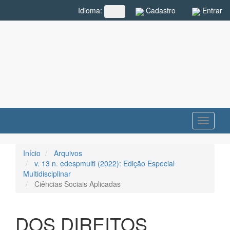
Navegação
Cadastro
Entrar
Idioma:
##plugins.themes.rcf.language.toggle##
Principal
Conteúdo
principal
Barra
Lateral
Toggle
navigati
Início
Arquivos
v. 13 n. edespmulti (2022): Edição Especial
Multidisciplinar
Ciências Sociais Aplicadas
DOS DIREITOS