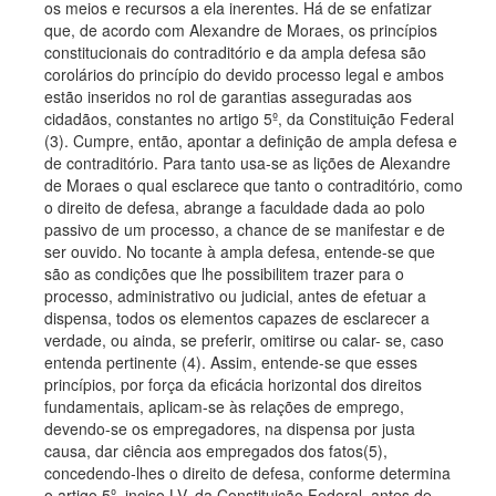
os meios e recursos a ela inerentes. Há de se enfatizar
que, de acordo com Alexandre de Moraes, os princípios
constitucionais do contraditório e da ampla defesa são
corolários do princípio do devido processo legal e ambos
estão inseridos no rol de garantias asseguradas aos
cidadãos, constantes no artigo 5º, da Constituição Federal
(3). Cumpre, então, apontar a definição de ampla defesa e
de contraditório. Para tanto usa-se as lições de Alexandre
de Moraes o qual esclarece que tanto o contraditório, como
o direito de defesa, abrange a faculdade dada ao polo
passivo de um processo, a chance de se manifestar e de
ser ouvido. No tocante à ampla defesa, entende-se que
são as condições que lhe possibilitem trazer para o
processo, administrativo ou judicial, antes de efetuar a
dispensa, todos os elementos capazes de esclarecer a
verdade, ou ainda, se preferir, omitirse ou calar- se, caso
entenda pertinente (4). Assim, entende-se que esses
princípios, por força da eficácia horizontal dos direitos
fundamentais, aplicam-se às relações de emprego,
devendo-se os empregadores, na dispensa por justa
causa, dar ciência aos empregados dos fatos(5),
concedendo-lhes o direito de defesa, conforme determina
o artigo 5º, inciso LV, da Constituição Federal. antes de