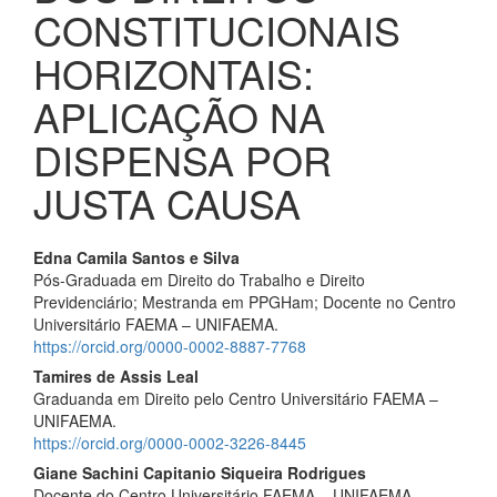
CONSTITUCIONAIS
HORIZONTAIS:
APLICAÇÃO NA
DISPENSA POR
JUSTA CAUSA
Conteúdo
Edna Camila Santos e Silva
Pós-Graduada em Direito do Trabalho e Direito
do
Previdenciário; Mestranda em PPGHam; Docente no Centro
artigo
Universitário FAEMA – UNIFAEMA.
https://orcid.org/0000-0002-8887-7768
principal
Tamires de Assis Leal
Graduanda em Direito pelo Centro Universitário FAEMA –
UNIFAEMA.
https://orcid.org/0000-0002-3226-8445
Giane Sachini Capitanio Siqueira Rodrigues
Docente do Centro Universitário FAEMA – UNIFAEMA.