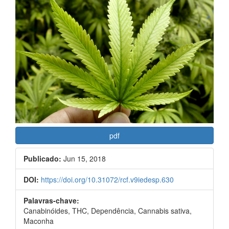
do
lateral
artigo
de
artigos
pdf
Publicado:
Jun 15, 2018
DOI:
https://doi.org/10.31072/rcf.v9iedesp.630
Palavras-chave:
Canabinóides, THC, Dependência, Cannabis sativa,
Maconha