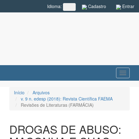
Navegação
Cadastro
Entrar
Idioma:
##plugins.themes.rcf.language.toggle##
Principal
Conteúdo
principal
Barra
Lateral
Toggle
navigati
Início
Arquivos
v. 9 n. edesp (2018): Revista Científica FAEMA
Revisões de Literaturas (FARMÁCIA)
DROGAS DE ABUSO: