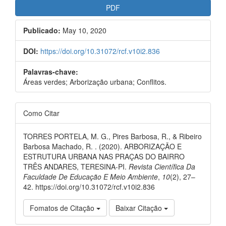
Detalhes
Barra
PDF
do
lateral
Publicado:
May 10, 2020
artigo
de
artigos
DOI:
https://doi.org/10.31072/rcf.v10i2.836
Palavras-chave:
Áreas verdes; Arborização urbana; Conflitos.
Como Citar
TORRES PORTELA, M. G., Pires Barbosa, R., & Ribeiro
Barbosa Machado, R. . (2020). ARBORIZAÇÃO E
ESTRUTURA URBANA NAS PRAÇAS DO BAIRRO
TRÊS ANDARES, TERESINA-PI.
Revista Científica Da
Faculdade De Educação E Meio Ambiente
,
10
(2), 27–
42. https://doi.org/10.31072/rcf.v10i2.836
Fomatos de Citação
Baixar Citação