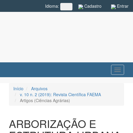
Navegação
Cadastro
Entrar
Idioma:
##plugins.themes.rcf.language.toggle##
Principal
Conteúdo
principal
Barra
Lateral
Toggle
navigati
Início
Arquivos
v. 10 n. 2 (2019): Revista Científica FAEMA
Artigos (Ciências Agrárias)
ARBORIZAÇÃO E