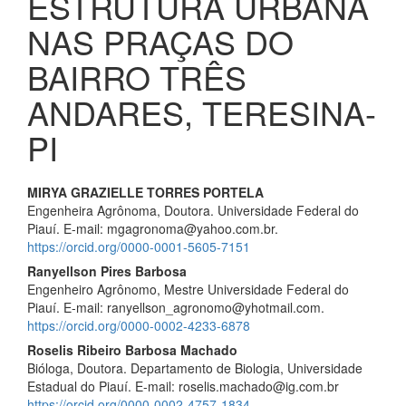
ESTRUTURA URBANA
NAS PRAÇAS DO
BAIRRO TRÊS
ANDARES, TERESINA-
PI
Conteúdo
MIRYA GRAZIELLE TORRES PORTELA
Engenheira Agrônoma, Doutora. Universidade Federal do
do
Piauí. E-mail:
mgagronoma@yahoo.com.br
.
artigo
https://orcid.org/0000-0001-5605-7151
Ranyellson Pires Barbosa
principal
Engenheiro Agrônomo, Mestre Universidade Federal do
Piauí. E-mail:
ranyellson_agronomo@yhotmail.com
.
https://orcid.org/0000-0002-4233-6878
Roselis Ribeiro Barbosa Machado
Bióloga, Doutora. Departamento de Biologia, Universidade
Estadual do Piauí. E-mail:
roselis.machado@ig.com.br
https://orcid.org/0000-0002-4757-1834